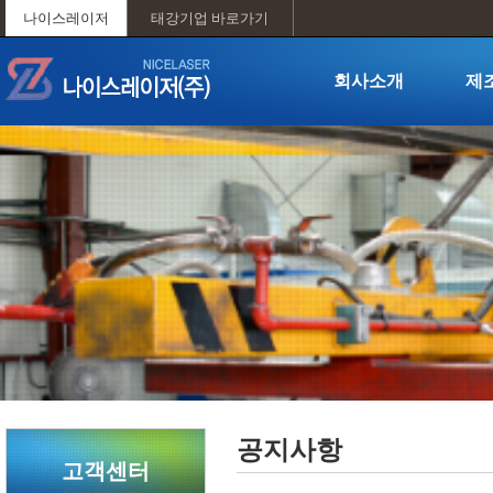
나이스레이저
태강기업 바로가기
회사소개
제
· 인사말
· 설비
· 회사개요
· 제조
· 주요거래처 현황
· 경영이념 및 비젼
· 인증현황
· 조직도
· 찾아오시는길
공지사항
고객센터